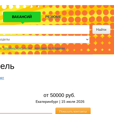
ВАКАНСИЙ
РЕЗЮМЕ
Найти
р,
продавец-консультант
,
менеджер по продажам
тель
орт
от 50000
руб.
Екатеринбург |
15 июля 2026
Показать контакты