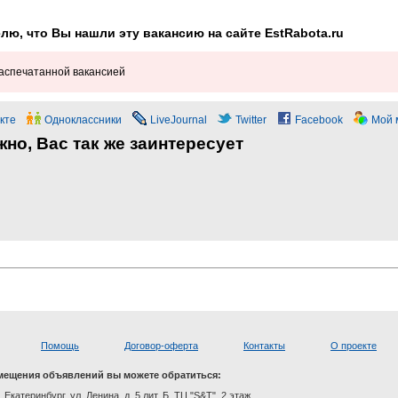
лю, что Вы нашли эту вакансию на сайте EstRabota.ru
распечатанной вакансией
кте
Одноклассники
LiveJournal
Twitter
Facebook
Мой 
но, Вас так же заинтересует
Помощь
Договор-оферта
Контакты
О проекте
мещения объявлений вы можете обратиться:
. Екатеринбург, ул. Ленина, д. 5 лит. Б, ТЦ "S&T", 2 этаж.