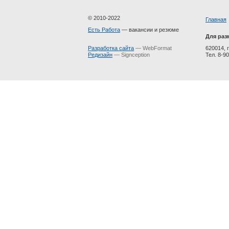
© 2010-2022
Главная
Есть Работа
— вакансии и резюме
Для раз
Разработка сайта
— WebFormat
620014, г
Редизайн
— Signception
Тел. 8-90