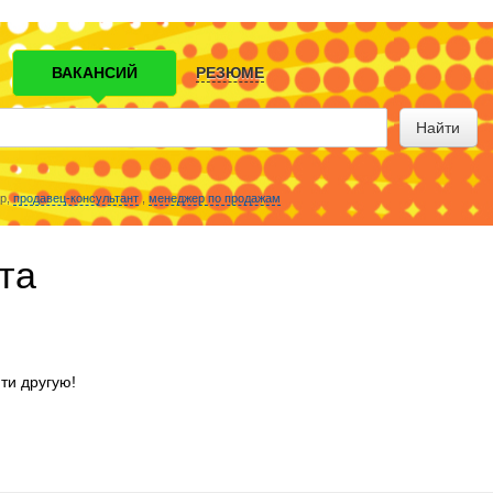
ВАКАНСИЙ
РЕЗЮМЕ
Найти
р,
продавец-консультант
,
менеджер по продажам
та
ти другую!