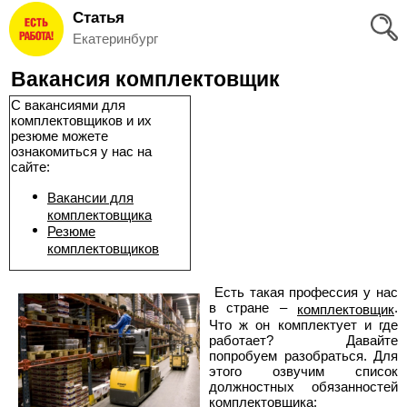
Статья
Вход
Екатеринбург
и
Вакансия комплектовщик
Регистрация
С вакансиями для
комплектовщиков и их
>
Избранное
резюме можете
ознакомиться у нас на
сайте:
>
Соискателям
Вакансии для
комплектовщика
Добавить
Резюме
комплектовщиков
резюме
Есть такая профессия у нас
>
Работодателям
в стране –
.
комплектовщик
Что ж он комплектует и где
работает? Давайте
Добавить
попробуем разобраться. Для
этого озвучим список
должностных обязанностей
вакансию
комплектовщика: