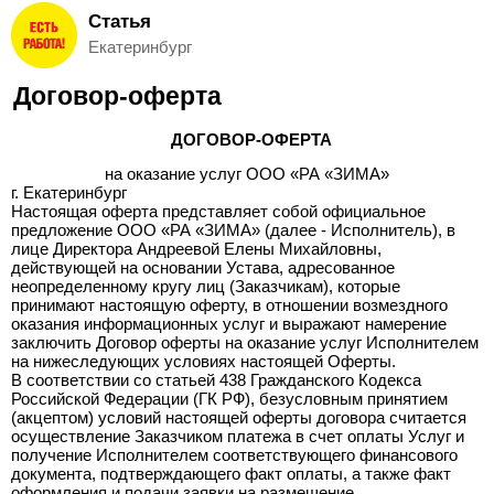
Статья
Вход
Екатеринбург
и
Договор-оферта
Регистрация
ДОГОВОР-ОФЕРТА
>
Избранное
на оказание услуг ООО «РА «ЗИМА»
г. Екатеринбург
>
Настоящая оферта представляет собой официальное
Соискателям
предложение ООО «РА «ЗИМА» (далее - Исполнитель), в
лице Директора Андреевой Елены Михайловны,
действующей на основании Устава, адресованное
Добавить
неопределенному кругу лиц (Заказчикам), которые
принимают настоящую оферту, в отношении возмездного
резюме
оказания информационных услуг и выражают намерение
заключить Договор оферты на оказание услуг Исполнителем
>
на нижеследующих условиях настоящей Оферты.
Работодателям
В соответствии со статьей 438 Гражданского Кодекса
Российской Федерации (ГК РФ), безусловным принятием
(акцептом) условий настоящей оферты договора считается
Добавить
осуществление Заказчиком платежа в счет оплаты Услуг и
получение Исполнителем соответствующего финансового
вакансию
документа, подтверждающего факт оплаты, а также факт
оформления и подачи заявки на размещение