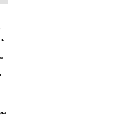
,
ть
ся
ы
рки
т