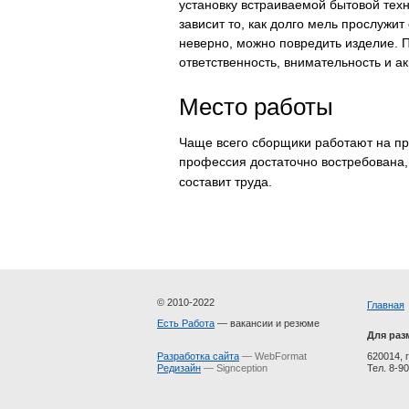
установку встраиваемой бытовой тех
зависит то, как долго мель прослужит
неверно, можно повредить изделие. П
ответственность, внимательность и ак
Место работы
Чаще всего сборщики работают на пр
профессия достаточно востребована,
составит труда.
© 2010-2022
Главная
Есть Работа
— вакансии и резюме
Для раз
Разработка сайта
— WebFormat
620014, г
Редизайн
— Signception
Тел. 8-90