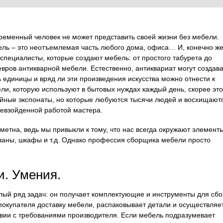
еменный человек не может представить своей жизни без мебели.
ль – это неотъемлемая часть любого дома, офиса… И, конечно же
 специалисты, которые создают мебель: от простого табурета до
вров антикварной мебели. Естественно, антиквариат могут создава
 единицы и вряд ли эти произведения искусства можно отнести к
ли, которую используют в бытовых нуждах каждый день, скорее это
йные экспонаты, но которые любуются тысячи людей и восхищают
евзойденной работой мастера.
етна, ведь мы привыкли к тому, что нас всегда окружают элемент
иваны, шкафы и т.д. Однако профессия сборщика мебели просто
и. Умения.
лый ряд задач: он получает комплектующие и инструменты для сбо
покупателя доставку мебели, распаковывает детали и осуществляе
твии с требованиями производителя. Если мебель подразумевает