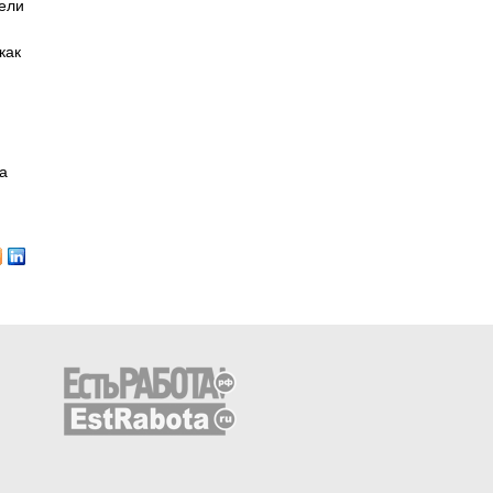
бели
как
а