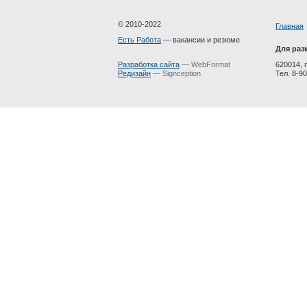
© 2010-2022
Главная
Есть Работа
— вакансии и резюме
Для раз
Разработка сайта
— WebFormat
620014, г
Редизайн
— Signception
Тел. 8-90