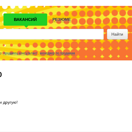
ВАКАНСИЙ
РЕЗЮМЕ
Найти
р,
продавец-консультант
,
менеджер по продажам
о
и другую!