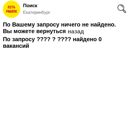
Поиск
Вход
Екатеринбург
и
По Вашему запросу ничего не найдено.
Регистрация
Вы можете вернуться
назад
По запросу ???? ? ???? найдено 0
>
Избранное
вакансий
>
Соискателям
Добавить
резюме
>
Работодателям
Добавить
вакансию