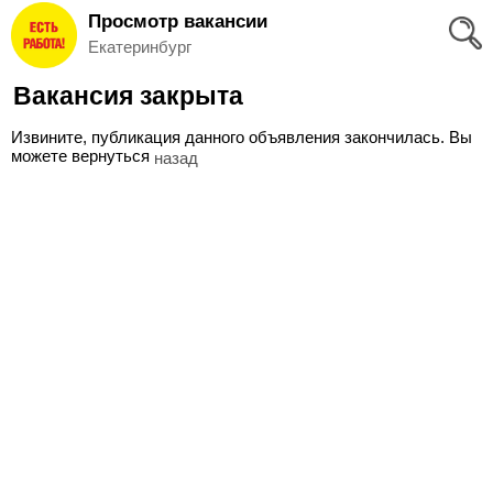
Просмотр вакансии
Вход
Екатеринбург
и
Вакансия закрыта
Регистрация
Извините, публикация данного объявления закончилась. Вы
>
можете вернуться
назад
Избранное
>
Соискателям
Добавить
резюме
>
Работодателям
Добавить
вакансию