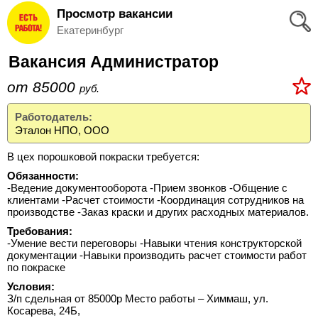
Просмотр вакансии
Вход
Екатеринбург
и
Вакансия Администратор
Регистрация
от 85000
руб.
>
Избранное
Работодатель:
Эталон НПО, ООО
>
Соискателям
В цех порошковой покраски требуется:
Обязанности:
Добавить
-Ведение документооборота -Прием звонков -Общение с
клиентами -Расчет стоимости -Координация сотрудников на
резюме
производстве -Заказ краски и других расходных материалов.
>
Требования:
Работодателям
-Умение вести переговоры -Навыки чтения конструкторской
документации -Навыки производить расчет стоимости работ
по покраске
Добавить
Условия:
З/п сдельная от 85000р Место работы – Химмаш, ул.
вакансию
Косарева, 24Б,