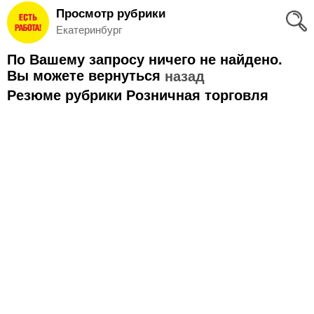
Просмотр рубрики
Вход
Екатеринбург
и
По Вашему запросу ничего не найдено.
Регистрация
Вы можете вернуться
назад
Резюме рубрики Розничная торговля
>
Избранное
>
Соискателям
Добавить
резюме
>
Работодателям
Добавить
вакансию