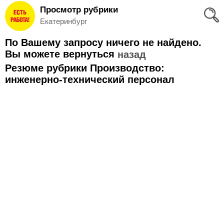
Просмотр рубрики
Вход
Екатеринбург
и
По Вашему запросу ничего не найдено.
Регистрация
Вы можете вернуться
назад
Резюме рубрики Производство:
>
Избранное
инженерно-технический персонал
>
Соискателям
Добавить
резюме
>
Работодателям
Добавить
вакансию