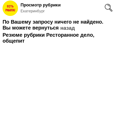
Просмотр рубрики
Вход
Екатеринбург
и
По Вашему запросу ничего не найдено.
Регистрация
Вы можете вернуться
назад
Резюме рубрики Ресторанное дело,
>
Избранное
общепит
>
Соискателям
Добавить
резюме
>
Работодателям
Добавить
вакансию