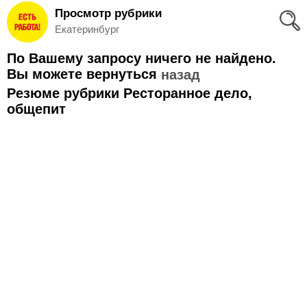
Просмотр рубрики
Вход
Екатеринбург
и
По Вашему запросу ничего не найдено.
Регистрация
Вы можете вернуться
назад
Резюме рубрики Ресторанное дело,
>
Избранное
общепит
>
Соискателям
Добавить
резюме
>
Работодателям
Добавить
вакансию