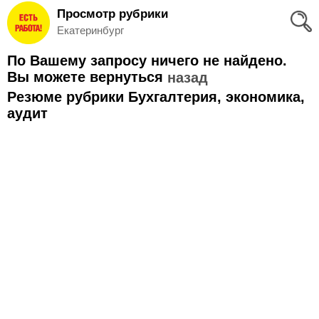
Просмотр рубрики
Вход
Екатеринбург
и
По Вашему запросу ничего не найдено.
Регистрация
Вы можете вернуться
назад
Резюме рубрики Бухгалтерия, экономика,
>
Избранное
аудит
>
Соискателям
Добавить
резюме
>
Работодателям
Добавить
вакансию