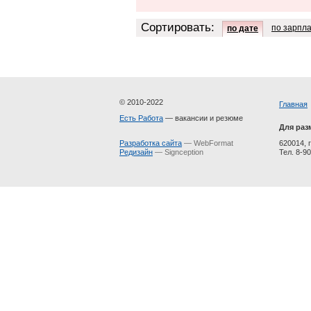
Сортировать:
по зарпл
по дате
© 2010-2022
Главная
Есть Работа
— вакансии и резюме
Для раз
Разработка сайта
— WebFormat
620014, г
Редизайн
— Signception
Тел. 8-90