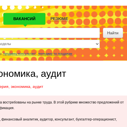
ВАКАНСИЙ
РЕЗЮМЕ
Найти
р,
продавец-консультант
,
менеджер по продажам
ономика, аудит
ерия, экономика, аудит
да востребованы на рынке труда. В этой рубрике множество предложений от
ификация.
 финансовый аналитик, аудитор, консультант, бухгалтер-операционист,