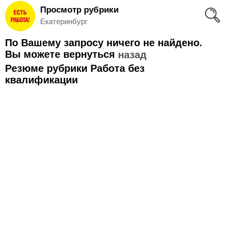
Просмотр рубрики
Вход
Екатеринбург
и
По Вашему запросу ничего не найдено.
Регистрация
Вы можете вернуться
назад
Резюме рубрики Работа без
>
Избранное
квалификации
>
Соискателям
Добавить
резюме
>
Работодателям
Добавить
вакансию