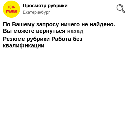
Просмотр рубрики
Вход
Екатеринбург
и
По Вашему запросу ничего не найдено.
Регистрация
Вы можете вернуться
назад
Резюме рубрики Работа без
>
Избранное
квалификации
>
Соискателям
Добавить
резюме
>
Работодателям
Добавить
вакансию