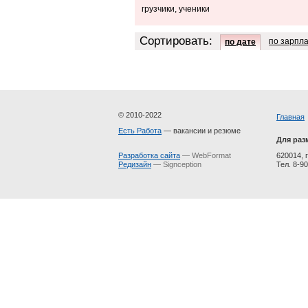
грузчики, ученики
Сортировать:
по зарпл
по дате
© 2010-2022
Главная
Есть Работа
— вакансии и резюме
Для раз
Разработка сайта
— WebFormat
620014, г
Редизайн
— Signception
Тел. 8-90