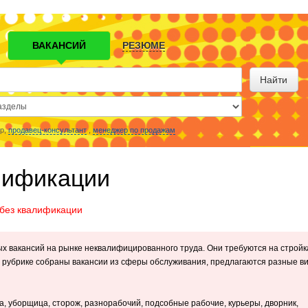
ВАКАНСИЙ
РЕЗЮМЕ
Найти
р,
продавец-консультант
,
менеджер по продажам
лификации
 без квалификации
х вакансий на рынке неквалифицированного труда. Они требуются на стройк
ой рубрике собраны вакансии из сферы обслуживания, предлагаются разные в
, уборщица, сторож, разнорабочий, подсобные рабочие, курьеры, дворник,