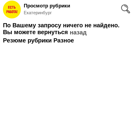
Просмотр рубрики
Вход
Екатеринбург
и
По Вашему запросу ничего не найдено.
Регистрация
Вы можете вернуться
назад
Резюме рубрики Разное
>
Избранное
>
Соискателям
Добавить
резюме
>
Работодателям
Добавить
вакансию