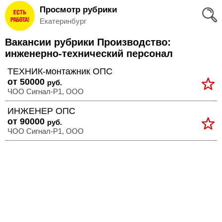
Просмотр рубрики
Вход
Екатеринбург
и
Вакансии рубрики Производство:
Регистрация
инженерно-технический персонал
>
ТЕХНИК-монтажник ОПС
Избранное
от 50000
руб.
ЧОО Сигнал-Р1, ООО
>
Соискателям
ИНЖЕНЕР ОПС
от 90000
руб.
Добавить
ЧОО Сигнал-Р1, ООО
резюме
>
Работодателям
Добавить
вакансию