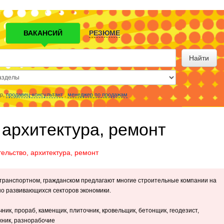
ВАКАНСИЙ
РЕЗЮМЕ
Найти
р,
продавец-консультант
,
менеджер по продажам
 архитектура, ремонт
ельство, архитектура, ремонт
транспортном, гражданском предлагают многие строительные компании на
но развивающихся секторов экономики.
ник, прораб, каменщик, плиточник, кровельщик, бетонщик, геодезист,
жник, разнорабочие