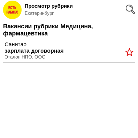
Просмотр рубрики
Вход
Екатеринбург
и
Вакансии рубрики Медицина,
Регистрация
фармацевтика
>
Санитар
Избранное
зарплата договорная
Эталон НПО, ООО
>
Соискателям
Добавить
резюме
>
Работодателям
Добавить
вакансию