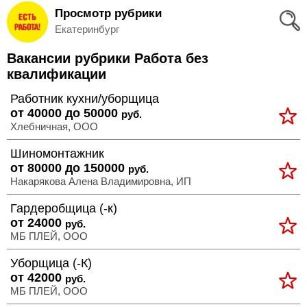
Просмотр рубрики
Вход
Екатеринбург
и
Вакансии рубрики Работа без
Регистрация
квалификации
>
Работник кухни/уборщица
Избранное
от 40000 до 50000
руб.
Хлебничная, ООО
>
Соискателям
Шиномонтажник
от 80000 до 150000
руб.
Добавить
Накарякова Алена Владимировна, ИП
резюме
Гардеробщица (-к)
от 24000
>
руб.
Работодателям
МБ ПЛЕЙ, ООО
Уборщица (-К)
Добавить
от 42000
руб.
МБ ПЛЕЙ, ООО
вакансию