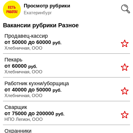
Просмотр рубрики
Вход
Екатеринбург
и
Вакансии рубрики Разное
Регистрация
Продавец-кассир
>
от 50000 до 60000
руб.
Избранное
Хлебничная, ООО
>
Соискателям
Пекарь
от 60000
руб.
Хлебничная, ООО
Добавить
Работник кухни/уборщица
резюме
от 40000 до 50000
руб.
Хлебничная, ООО
>
Работодателям
Сварщик
от 75000 до 200000
руб.
Добавить
НПО Легион, ООО
вакансию
Охранники