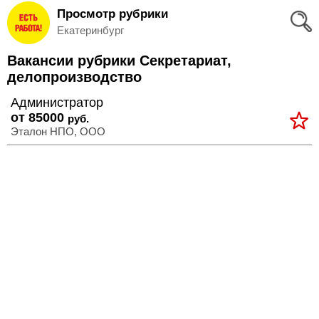
Просмотр рубрики
Вход
Екатеринбург
и
Вакансии рубрики Секретариат,
Регистрация
делопроизводство
>
Администратор
Избранное
от 85000
руб.
Эталон НПО, ООО
>
Соискателям
Добавить
резюме
>
Работодателям
Добавить
вакансию