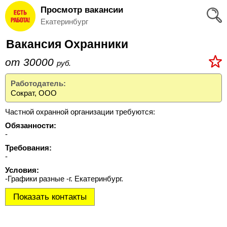
Просмотр вакансии
Вход
Екатеринбург
и
Вакансия Охранники
Регистрация
от 30000
руб.
>
Избранное
Работодатель:
Сократ, ООО
>
Соискателям
Частной охранной организации требуются:
Обязанности:
Добавить
-
резюме
Требования:
-
>
Условия:
Работодателям
-Графики разные -г. Екатеринбург.
Показать контакты
Добавить
вакансию