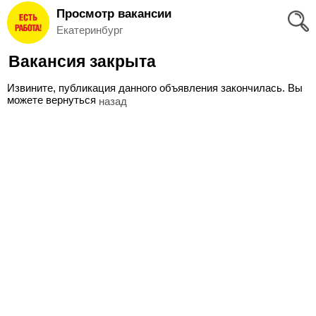
Просмотр вакансии
Вход
Екатеринбург
и
Вакансия закрыта
Регистрация
Извините, публикация данного объявления закончилась. Вы
>
можете вернуться
назад
Избранное
>
Соискателям
Добавить
резюме
>
Работодателям
Добавить
вакансию