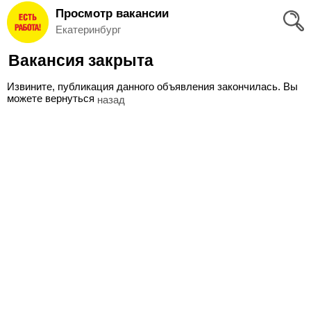
Просмотр вакансии
Вход
Екатеринбург
и
Вакансия закрыта
Регистрация
Извините, публикация данного объявления закончилась. Вы
>
можете вернуться
назад
Избранное
>
Соискателям
Добавить
резюме
>
Работодателям
Добавить
вакансию