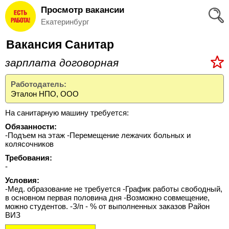
Просмотр вакансии
Вход
Екатеринбург
и
Вакансия Санитар
Регистрация
зарплата договорная
>
Избранное
Работодатель:
Эталон НПО, ООО
>
Соискателям
На санитарную машину требуется:
Обязанности:
Добавить
-Подъем на этаж -Перемещение лежачих больных и
колясочников
резюме
Требования:
>
-
Работодателям
Условия:
-Мед. образование не требуется -График работы свободный,
в основном первая половина дня -Возможно совмещение,
Добавить
можно студентов. -З/п - % от выполненных заказов Район
ВИЗ
вакансию