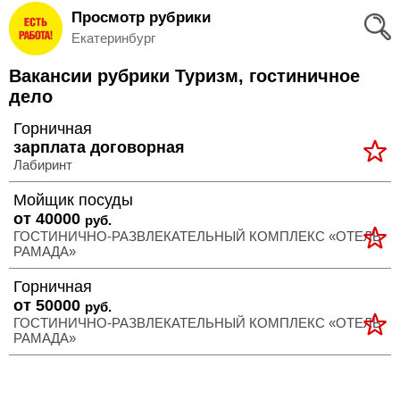
Просмотр рубрики
Вход
Екатеринбург
и
Вакансии рубрики Туризм, гостиничное
Регистрация
дело
>
Горничная
Избранное
зарплата договорная
Лабиринт
>
Соискателям
Мойщик посуды
от 40000
руб.
Добавить
ГОСТИНИЧНО-РАЗВЛЕКАТЕЛЬНЫЙ КОМПЛЕКС «ОТЕЛЬ
РАМАДА»
резюме
Горничная
>
Работодателям
от 50000
руб.
ГОСТИНИЧНО-РАЗВЛЕКАТЕЛЬНЫЙ КОМПЛЕКС «ОТЕЛЬ
РАМАДА»
Добавить
вакансию