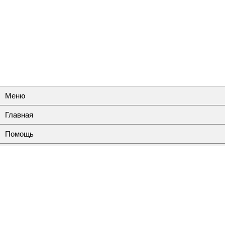
Меню
Главная
Помощь
Контакты
Полная версия
© 2010-2026
— вакансии и резюме
Есть Работа