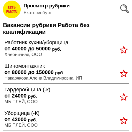
Просмотр рубрики
Вход
Екатеринбург
и
Вакансии рубрики Работа без
Регистрация
квалификации
>
Работник кухни/уборщица
Избранное
от 40000 до 50000
руб.
Хлебничная, ООО
>
Соискателям
Шиномонтажник
от 80000 до 150000
руб.
Добавить
Накарякова Алена Владимировна, ИП
резюме
Гардеробщица (-к)
от 24000
>
руб.
Работодателям
МБ ПЛЕЙ, ООО
Уборщица (-К)
Добавить
от 42000
руб.
МБ ПЛЕЙ, ООО
вакансию