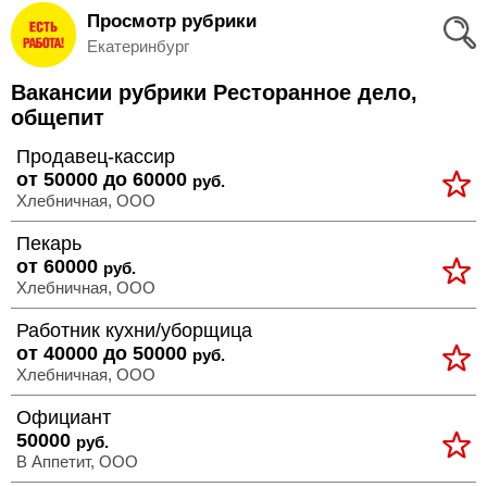
Просмотр рубрики
Вход
Екатеринбург
и
Вакансии рубрики Ресторанное дело,
Регистрация
общепит
>
Продавец-кассир
Избранное
от 50000 до 60000
руб.
Хлебничная, ООО
>
Соискателям
Пекарь
от 60000
руб.
Добавить
Хлебничная, ООО
резюме
Работник кухни/уборщица
от 40000 до 50000
>
руб.
Работодателям
Хлебничная, ООО
Официант
Добавить
50000
руб.
В Аппетит, ООО
вакансию